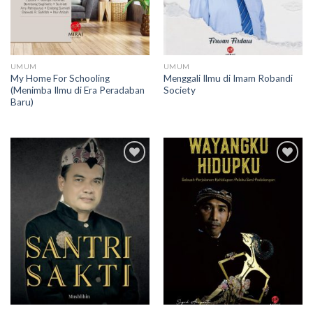
UMUM
UMUM
My Home For Schooling
Menggali Ilmu di Imam Robandi
(Menimba Ilmu di Era Peradaban
Society
Baru)
Add to
Add to
wishlist
wishlist