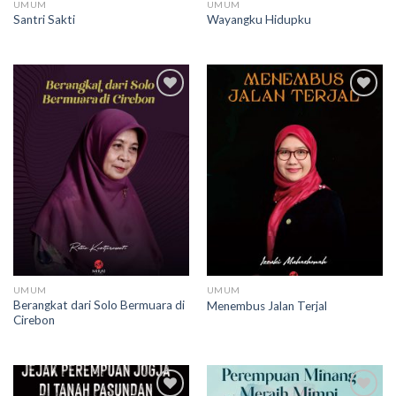
UMUM
UMUM
Santri Sakti
Wayangku Hidupku
Add to
Add to
wishlist
wishlist
UMUM
UMUM
Berangkat dari Solo Bermuara di
Menembus Jalan Terjal
Cirebon