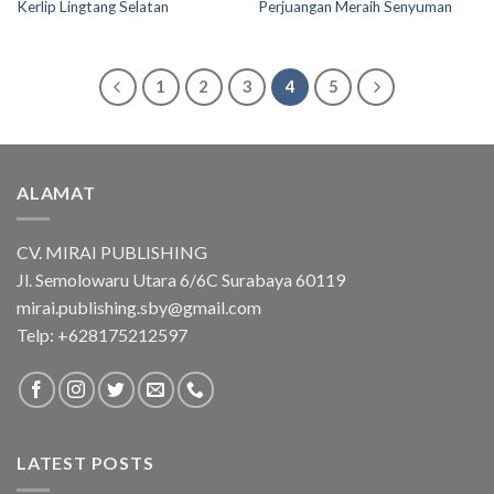
Kerlip Lingtang Selatan
Perjuangan Meraih Senyuman
1
2
3
4
5
ALAMAT
CV. MIRAI PUBLISHING
Jl. Semolowaru Utara 6/6C Surabaya 60119
mirai.publishing.sby@gmail.com
Telp: +628175212597
LATEST POSTS