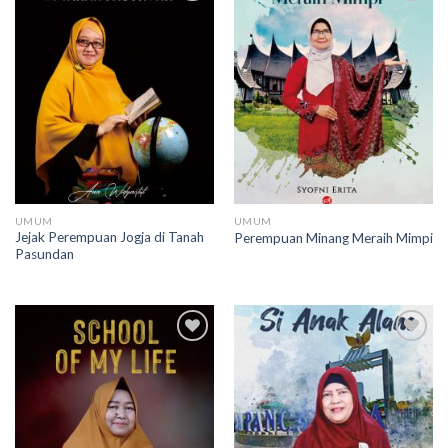
Add to
Add to
wishlist
wishlist
UMUM
UMUM
Jejak Perempuan Jogja di Tanah
Perempuan Minang Meraih Mimpi
Pasundan
Add to
Add to
wishlist
wishlist