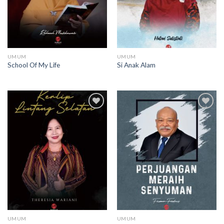
UMUM
UMUM
School Of My Life
Si Anak Alam
Add to
Add to
wishlist
wishlist
UMUM
UMUM