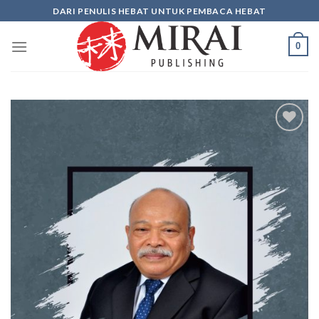
Skip
DARI PENULIS HEBAT UNTUK PEMBACA HEBAT
to
content
0
Add to
wishlist