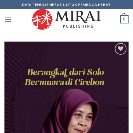
Skip
DARI PENULIS HEBAT UNTUK PEMBACA HEBAT
to
content
0
Add to
wishlist